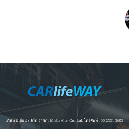
บริษัท มีเดีย อะเลิร์ท จำกัด : Media Alert Co., Ltd. โทรศัพท์ : 06-2331-5695