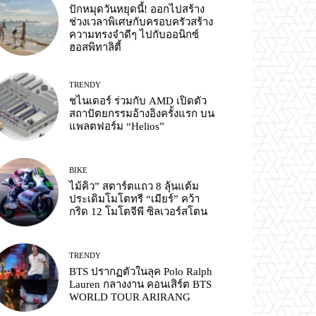
ปักหมุดวันหยุดนี้! ออกไปสร้าง
ช่วงเวลาพิเศษกับครอบครัวสร้าง
ความทรงจำดีๆ ไปกับออนิกซ์
ฮอสพิทาลิตี้
TRENDY
ชไนเดอร์ ร่วมกับ AMD เปิดตัว
สถาปัตยกรรมอ้างอิงครั้งแรก บน
แพลตฟอร์ม “Helios”
BIKE
ไม้คิว” สตาร์ตแถว 8 ลุ้นแต้ม
ประเดิมโมโตทรี “เมียร์” คว้า
กริด 12 โมโตจีพี ซิลเวอร์สโตน
TRENDY
BTS ปรากฏตัวในลุค Polo Ralph
Lauren กลางงาน คอนเสิร์ต BTS
WORLD TOUR ARIRANG