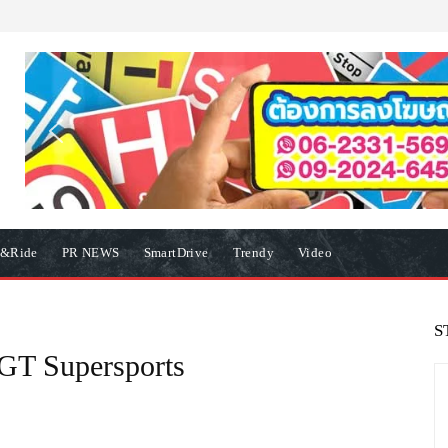
e&Ride
PR NEWS
SmartDrive
Trendy
Video
S
 GT Supersports