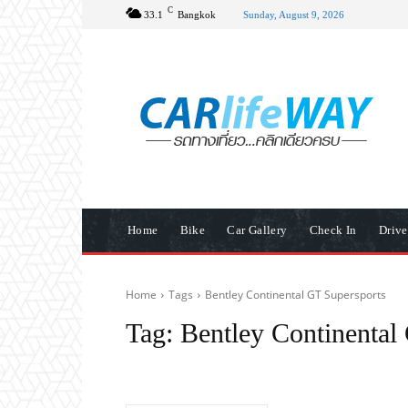
C
33.1
Bangkok
Sunday, August 9, 2026
Home
Bike
Car Gallery
Check In
Driv
Home
Tags
Bentley Continental GT Supersports
Tag:
Bentley Continental