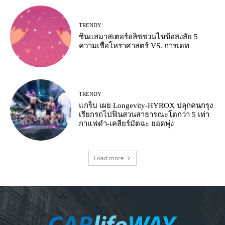
TRENDY
ซินแสมาสเตอร์อลิซชวนไขข้อสงสัย 5
ความเชื่อโหราศาสตร์ VS. การเดท
TRENDY
แกร็บ เผย Longevity-HYROX ปลุกคนกรุง
เรียกรถไปฟินสวนสาธารณะโตกว่า 5 เท่า
กาแฟดำ-เคลียร์มัตฉะ ยอดพุ่ง
Load more