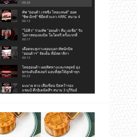
ARRC สนาม 4
00:30
ทัพ “ฮอนด้า เรซซิ่ง ไทยแลนด์” ฮอต
“ชิพ-มิกซ์” ซิ่ยึดหัวแถว ARRC สนาม 4
ที่มัลดาลิกา
00:13
"ไม้คิว" ร่วมทัพ "ฮอนด้า ทีม เอเชีย" รับ
โอกาสทองลงบิด โมโตทรี ครั้งแรกที่
ซิลเวอร์สโตน
00:17
เดือดทะลุเกาะลอมบอก ทัพนักบิด
"ฮอนด้าฯ" จัดเต็ม ที่มัลดาลิกา
00:13
ไทยฮอนด้า เผยทิศทางและกลยุทธ์ มุ่ง
ยกระดับดีลเลอร์ มอบที่สุดให้ลูกค้าทุก
มิติ
00:23
มะมาย ควง เสือเขียน บิดคว้ารอง
แชมป์ ศึกอิเดมิตสึฯ สนาม 3 บุรีรัมย์
00:21