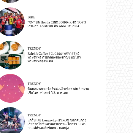
BIKE
“ชิพ” บิด Honda CBR1000RR-R ซิว TOP 3
เรซแรก ASB1000 ศึก ARRC สนาม 4
TRENDY
Ralph’s Coffee ร่วมฉลองเทศกาลไหว้
พระจันทร์ ด้วยกล่องของขวัญขนมไหว้
พระจันทร์สุดพิเศษ
TRENDY
ซินแสมาสเตอร์อลิซชวนไขข้อสงสัย 5 ความ
เชื่อโหราศาสตร์ VS. การเดท
TRENDY
แกร็บ เผย Longevity-HYROX ปลุกคนกรุง
เรียกรถไปฟินสวนสาธารณะโตกว่า 5 เท่า
กาแฟดำ-เคลียร์มัตฉะ ยอดพุ่ง