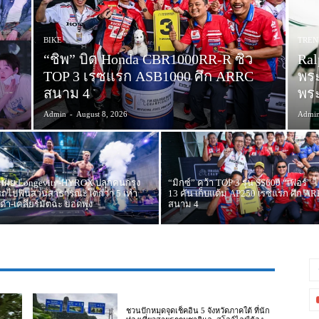
BIKE
TREN
“ชิพ” บิด Honda CBR1000RR-R ซิว
Ral
TOP 3 เรซแรก ASB1000 ศึก ARRC
พระ
สนาม 4
พระ
Admin
-
August 8, 2026
Admi
 เผย Longevity-HYROX ปลุกคนกรุง
“มิกซ์” คว้า TOP 3 รุ่น SS600 “เฟอร์” 
รถไปฟินสวนสาธารณะโตกว่า 5 เท่า
13 คัน เก็บแต้ม AP250 เรซแรก ศึก A
ำ-เคลียร์มัตฉะ ยอดพุ่ง
สนาม 4
ชวนปักหมุดจุดเช็คอิน 5 จังหวัดภาคใต้ ที่นัก