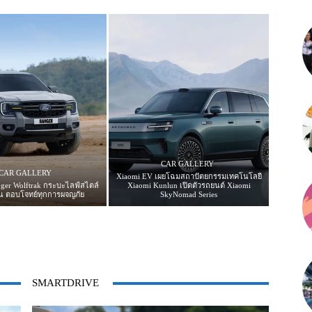
CAR GALLERY
CAR GALLERY
Xiaomi EV เผยโฉมสถาปัตยกรรมเทคโนโลยี
ger Wolftrak กระบะไลฟ์สไตล์
Xiaomi Kunlun เปิดตัวรถยนต์ Xiaomi
ดัน ตอบโจทย์ทุกการผจญภัย
SkyNomad Series
SMARTDRIVE