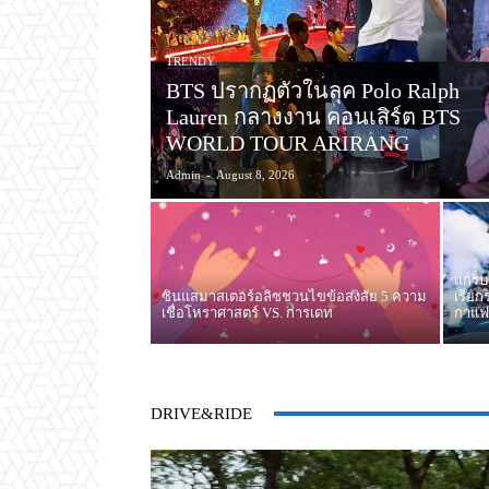
TRENDY
BTS ปรากฏตัวในลุค Polo Ralph
Lauren กลางงาน คอนเสิร์ต BTS
WORLD TOUR ARIRANG
Admin
-
August 8, 2026
แกร็บ
ซินแสมาสเตอร์อลิซชวนไขข้อสงสัย 5 ความ
เรียก
เชื่อโหราศาสตร์ VS. การเดท
กาแฟด
DRIVE&RIDE