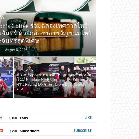
DY
ph’s Coffee ร่วมฉลองเทศกาลไหว้
จันทร์ ด้วยกล่องของขวัญขนมไหว้
จันทร์สุดพิเศษ
n
-
August 8, 2026
R3 Autosphere หนุนทีม P1 Automotive อวด
ไล่แซง
โฉม Honda e:N2 R3 Autosphere Edition ใน
RRC
งาน Racing DNA Test Drive Event 15–16
ส.ค.
LIKE
1,100
Fans
SUBSCRIBE
9,790
Subscribers