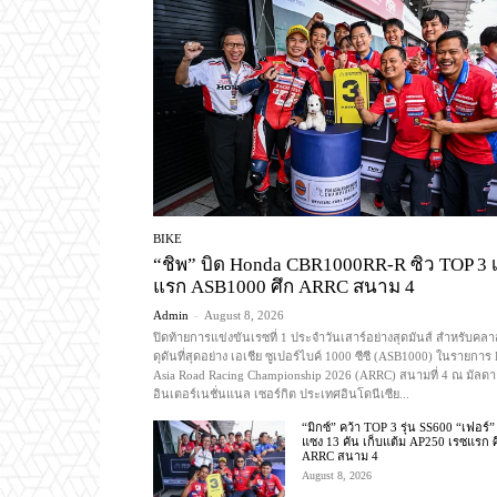
BIKE
“ชิพ” บิด Honda CBR1000RR-R ซิว TOP 3 
แรก ASB1000 ศึก ARRC สนาม 4
Admin
-
August 8, 2026
ปิดท้ายการแข่งขันเรซที่ 1 ประจำวันเสาร์อย่างสุดมันส์ สำหรับคลาส
ดุดันที่สุดอย่าง เอเชีย ซูเปอร์ไบค์ 1000 ซีซี (ASB1000) ในรายการ
Asia Road Racing Championship 2026 (ARRC) สนามที่ 4 ณ มัลดา
อินเตอร์เนชั่นแนล เซอร์กิต ประเทศอินโดนีเซีย...
“มิกซ์” คว้า TOP 3 รุ่น SS600 “เฟอร์”
แซง 13 คัน เก็บแต้ม AP250 เรซแรก ศ
ARRC สนาม 4
August 8, 2026