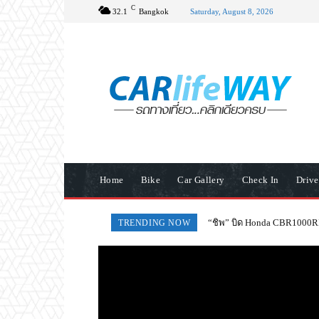
C
32.1
Bangkok
Saturday, August 8, 2026
Home
Bike
Car Gallery
Check In
Driv
Ralph’s Coffee ร่วมฉลองเ
TRENDING NOW