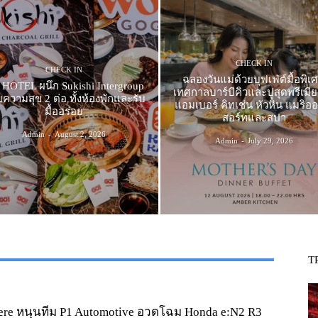
CHECK IN
CHECK IN
ฉลองวันแม่ด้วยบุฟเฟ่ต์มื้อพิเ
HOTEL ผนึก Sukishi Intergroup
เทศกาลบาร์บีคิวและปูสุดพรีเมียม
ความสุข 2 ต่อ ทั้งห้องพักและรับ
แอมเบอร์ คิทเช่น หัวหิน แมริออ
มื้ออร่อย
สอร์ทและสปา
Admin
-
August 2, 2026
Admin
-
July 29, 2026
T
ere หนุนทีม P1 Automotive อวดโฉม Honda e:N2 R3