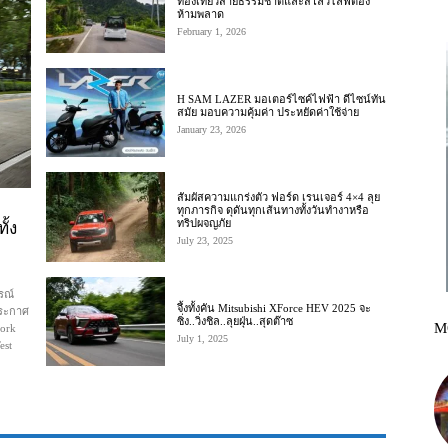
ท่องเที่ยวสายธรรมชาติและสโลว์ไลฟ์ต้อง
ห้ามพลาด
February 1, 2026
H SAM LAZER มอเตอร์ไซค์ไฟฟ้า ดีไซน์ทัน
สมัย มอบความคุ้มค่า ประหยัดค่าใช้จ่าย
January 23, 2026
สัมผัสความแกร่งตัว ฟอร์ด เรนเจอร์ 4×4 ลุย
ทุกภารกิจ ดุดันทุกเส้นทางทั้งวันทำงาหรือ
ทริปผจญภัย
ั้ง
July 23, 2025
รณ์
จึ้งทั้งคัน Mitsubishi XForce HEV 2025 จะ
ประกาศ
ซิ่ง..วิ่งชิล..ลุยฝุ่น..สุดต๊าซ
M
ork
July 1, 2025
est