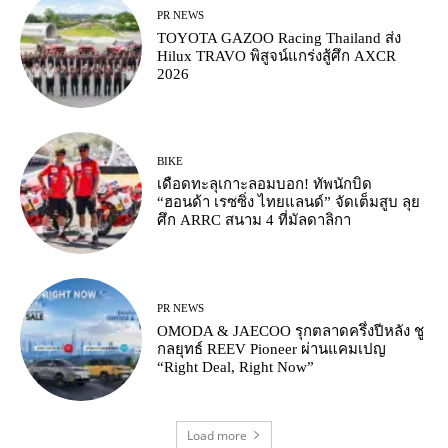
PR NEWS
TOYOTA GAZOO Racing Thailand ส่ง
Hilux TRAVO พิสูจน์แกร่งสู้ศึก AXCR
2026
BIKE
เดือดทะลุเกาะลอมบอก! ทัพนักบิด
“ฮอนด้า เรซซิ่ง ไทยแลนด์” จัดเต็มสูบ ลุย
ศึก ARRC สนาม 4 ที่มัลดาลิกา
PR NEWS
OMODA & JAECOO รุกตลาดครึ่งปีหลัง ชู
กลยุทธ์ REEV Pioneer ผ่านแคมเปญ
“Right Deal, Right Now”
Load more