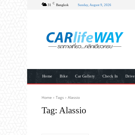
C
31
Bangkok
Sunday, August 9, 2026
Home
Bike
Car Gallery
Check In
Driv
Home
Tags
Alassio
Tag:
Alassio