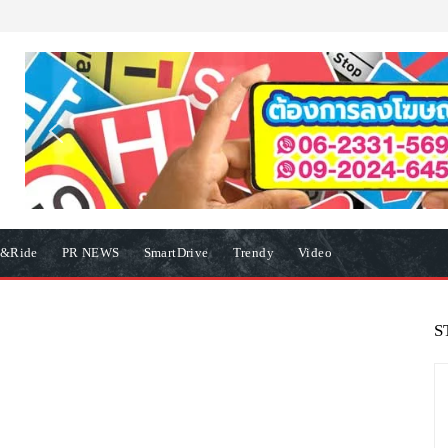
e&Ride
PR NEWS
SmartDrive
Trendy
Video
S