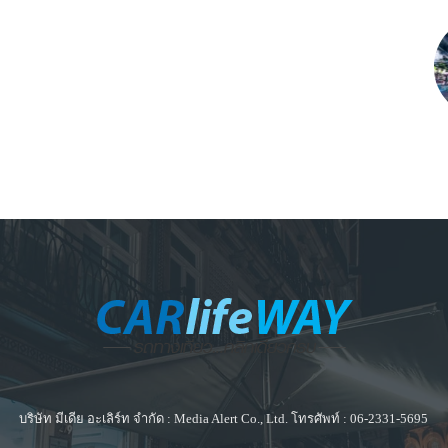
บริษัท มีเดีย อะเลิร์ท จำกัด : Media Alert Co., Ltd. โทรศัพท์ : 06-2331-5695