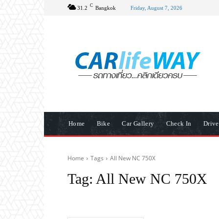
C
31.2
Bangkok
Friday, August 7, 2026
Home
Bike
Car Gallery
Check In
Driv
Home
Tags
All New NC 750X
Tag:
All New NC 750X