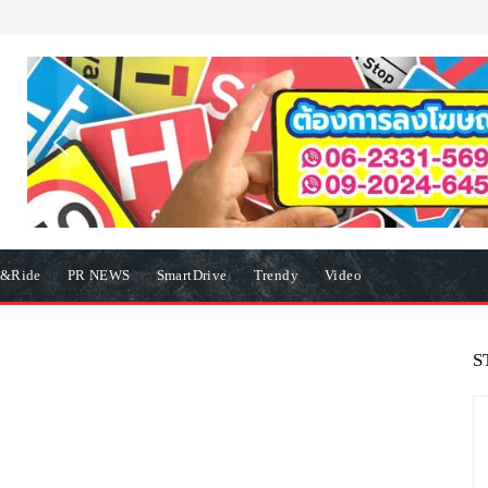
e&Ride
PR NEWS
SmartDrive
Trendy
Video
S