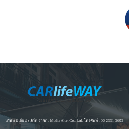
บริษัท มีเดีย อะเลิร์ท จำกัด : Media Alert Co., Ltd. โทรศัพท์ : 06-2331-5695