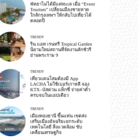
พัทยาไม่ได้มีแค่ทะเล เมื่อ “Event
Tourism” เปลี่ยนเมืองชายหาด
ใกล้กรุงเทพฯ ให้กลับไปเที่ยวได้
ตลอดปี
TRENDY
ริน แอท เรนทรี Tropical Garden
นิยามใหม่สถานที่จัดงานลักชัวรี
ย่านพระราม 9
TRENDY
เที่ยวแดนโสมต้องมี App
LACHA ไม่ใช้เบอร์เกาหลี จอง
KTX–บัสด่วน แท็กซี่ จ่ายค่าตั๋ว
ครบจบในแอปเดียว
TRENDY
เมืองทองธานี ขึ้นแท่น เขตส่ง
เสริมเมืองอัจฉริยะยกระดับ
เทคโนโลยี สิ่งแวดล้อม ขับ
เคลื่อนเศรษฐกิจ