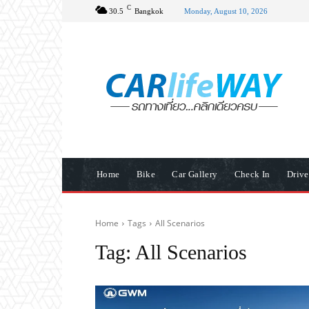
C
30.5
Bangkok
Monday, August 10, 2026
Home
Bike
Car Gallery
Check In
Driv
Home
Tags
All Scenarios
Tag:
All Scenarios