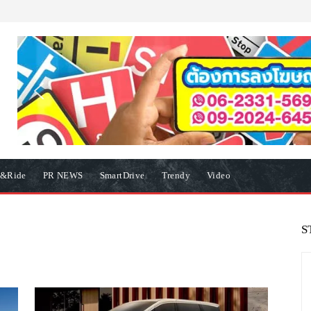
e&Ride
PR NEWS
SmartDrive
Trendy
Video
S