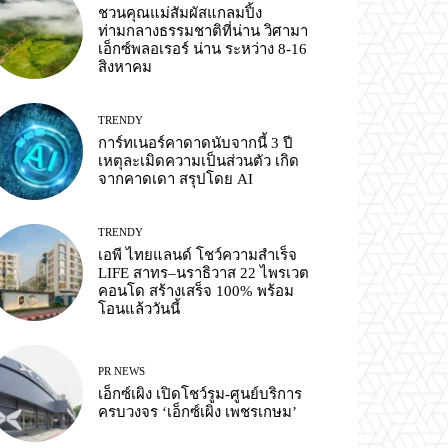
ชวนคุณแม่สัมผัสแกลมปิ้ง
ท่ามกลางธรรมชาติที่น่าน วิศามา
เอ็กซ์พลอเรอร์ น่าน ระหว่าง 8-16
สิงหาคม
TRENDY
การ์ทเนอร์คาดาดนับจากนี้ 3 ปี
เหตุละเมิดความเป็นส่วนตัว เกิด
จากคาดเดา สรุปโดย AI
TRENDY
เอพี ไทยแลนด์ โชว์ความสำเร็จ
LIFE สาทร–นราธิวาส 22 ไพรเวต
คอนโด สร้างเสร็จ 100% พร้อม
โอนแล้ววันนี้
PR NEWS
เอ็กซ์เผิง เปิดโชว์รูม-ศูนย์บริการ
ครบวงจร ‘เอ็กซ์เผิง เพชรเกษม’