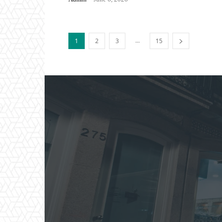
...
1
2
3
15