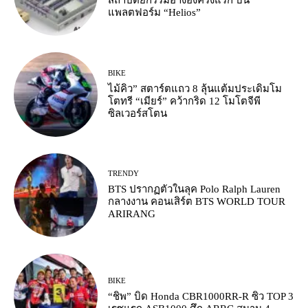
สถาปัตยกรรมอ้างอิงครั้งแรก บน
แพลตฟอร์ม “Helios”
BIKE
ไม้คิว” สตาร์ตแถว 8 ลุ้นแต้มประเดิมโม
โตทรี “เมียร์” คว้ากริด 12 โมโตจีพี
ซิลเวอร์สโตน
TRENDY
BTS ปรากฏตัวในลุค Polo Ralph Lauren
กลางงาน คอนเสิร์ต BTS WORLD TOUR
ARIRANG
BIKE
“ชิพ” บิด Honda CBR1000RR-R ซิว TOP 3