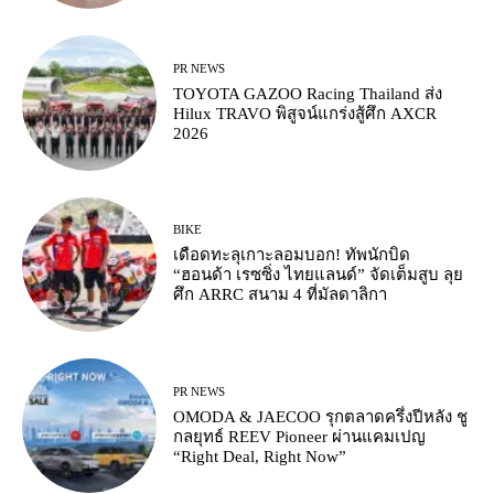
PR NEWS
TOYOTA GAZOO Racing Thailand ส่ง
Hilux TRAVO พิสูจน์แกร่งสู้ศึก AXCR
2026
BIKE
เดือดทะลุเกาะลอมบอก! ทัพนักบิด
“ฮอนด้า เรซซิ่ง ไทยแลนด์” จัดเต็มสูบ ลุย
ศึก ARRC สนาม 4 ที่มัลดาลิกา
PR NEWS
OMODA & JAECOO รุกตลาดครึ่งปีหลัง ชู
กลยุทธ์ REEV Pioneer ผ่านแคมเปญ
“Right Deal, Right Now”