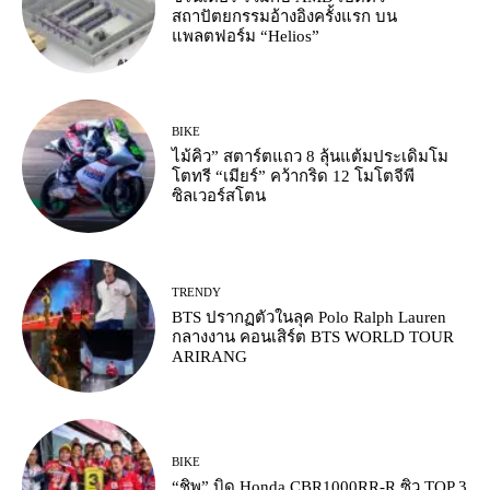
สถาปัตยกรรมอ้างอิงครั้งแรก บน
แพลตฟอร์ม “Helios”
BIKE
ไม้คิว” สตาร์ตแถว 8 ลุ้นแต้มประเดิมโม
โตทรี “เมียร์” คว้ากริด 12 โมโตจีพี
ซิลเวอร์สโตน
TRENDY
BTS ปรากฏตัวในลุค Polo Ralph Lauren
กลางงาน คอนเสิร์ต BTS WORLD TOUR
ARIRANG
BIKE
“ชิพ” บิด Honda CBR1000RR-R ซิว TOP 3