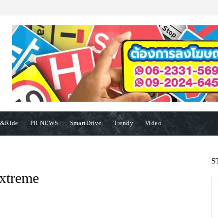
e&Ride
PR NEWS
SmartDrive
Trendy
Video
S
xtreme