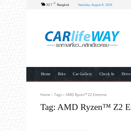
C
33.7
Bangkok
Saturday, August 8, 2026
Home
Bike
Car Gallery
Check In
Driv
Home
Tags
AMD Ryzen™ Z2 Extreme
Tag:
AMD Ryzen™ Z2 E