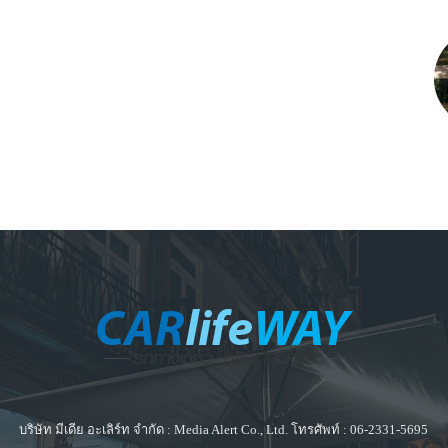
บริษัท มีเดีย อะเลิร์ท จำกัด : Media Alert Co., Ltd. โทรศัพท์ : 06-2331-5695