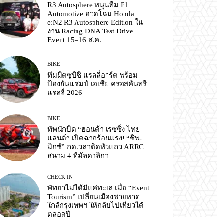
R3 Autosphere หนุนทีม P1
Automotive อวดโฉม Honda
e:N2 R3 Autosphere Edition ใน
งาน Racing DNA Test Drive
Event 15–16 ส.ค.
BIKE
ทีมมิตซูบิชิ แรลลี่อาร์ต พร้อม
ป้องกันแชมป์ เอเชีย ครอสคันทรี
แรลลี่ 2026
BIKE
ทัพนักบิด “ฮอนด้า เรซซิ่ง ไทย
แลนด์” เปิดฉากร้อนแรง! “ชิพ-
มิกซ์” กดเวลาติดหัวแถว ARRC
สนาม 4 ที่มัลดาลิกา
CHECK IN
พัทยาไม่ได้มีแค่ทะเล เมื่อ “Event
Tourism” เปลี่ยนเมืองชายหาด
ใกล้กรุงเทพฯ ให้กลับไปเที่ยวได้
ตลอดปี