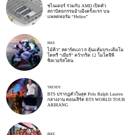
ชไนเดอร์ ร่วมกับ AMD เปิดตัว
สถาปัตยกรรมอ้างอิงครั้งแรก บน
แพลตฟอร์ม “Helios”
BIKE
ไม้คิว” สตาร์ตแถว 8 ลุ้นแต้มประเดิมโม
โตทรี “เมียร์” คว้ากริด 12 โมโตจีพี
ซิลเวอร์สโตน
TRENDY
BTS ปรากฏตัวในลุค Polo Ralph Lauren
กลางงาน คอนเสิร์ต BTS WORLD TOUR
ARIRANG
BIKE