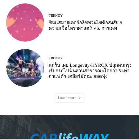
TRENDY
ซินแสมาสเตอร์อลิซชวนไขข้อสงสัย 5
ความเชื่อโหราศาสตร์ VS. การเดท
TRENDY
แกร็บ เผย Longevity-HYROX ปลุกคนกรุง
เรียกรถไปฟินสวนสาธารณะโตกว่า 5 เท่า
กาแฟดำ-เคลียร์มัตฉะ ยอดพุ่ง
Load more