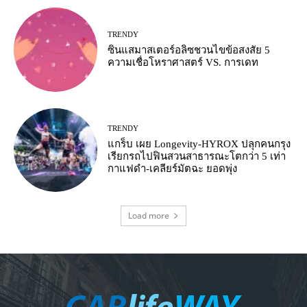
TRENDY
ซินแสมาสเตอร์อลิซชวนไขข้อสงสัย 5
ความเชื่อโหราศาสตร์ VS. การเดท
TRENDY
แกร็บ เผย Longevity-HYROX ปลุกคนกรุง
เรียกรถไปฟินสวนสาธารณะโตกว่า 5 เท่า
กาแฟดำ-เคลียร์มัตฉะ ยอดพุ่ง
Load more