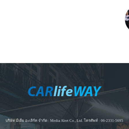
บริษัท มีเดีย อะเลิร์ท จำกัด : Media Alert Co., Ltd. โทรศัพท์ : 06-2331-5695