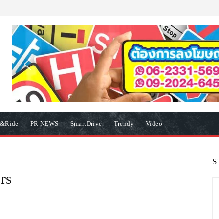
e&Ride
PR NEWS
SmartDrive
Trendy
Video
S
rs