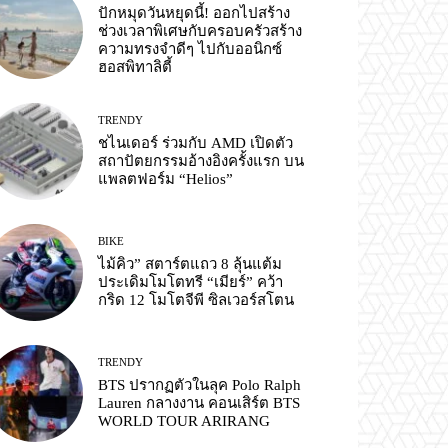
ปักหมุดวันหยุดนี้! ออกไปสร้าง
ช่วงเวลาพิเศษกับครอบครัวสร้าง
ความทรงจำดีๆ ไปกับออนิกซ์
ฮอสพิทาลิตี้
TRENDY
ชไนเดอร์ ร่วมกับ AMD เปิดตัว
สถาปัตยกรรมอ้างอิงครั้งแรก บน
แพลตฟอร์ม “Helios”
BIKE
ไม้คิว” สตาร์ตแถว 8 ลุ้นแต้ม
ประเดิมโมโตทรี “เมียร์” คว้า
กริด 12 โมโตจีพี ซิลเวอร์สโตน
TRENDY
BTS ปรากฏตัวในลุค Polo Ralph
Lauren กลางงาน คอนเสิร์ต BTS
WORLD TOUR ARIRANG