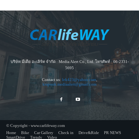
บริษัท มีเดีย อะเลิร์ท จำกัด : Media Alert Co., Ltd. โทรศัพท์ : 06-2331-
5695
Contact us:
lek423@yahoo.com
,
krapook.mediaalert@gmail.com
© Copyright - www.carlifeway.com
Home
Bike
Car Gallery
Check in
Drive&Ride
PR NEWS
SmartDrive
Trendy
Video