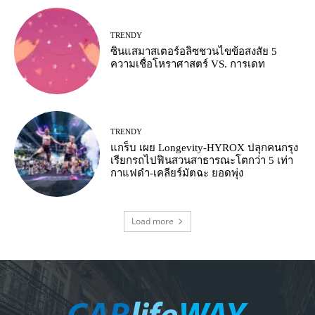
TRENDY
ซินแสมาสเตอร์อลิซชวนไขข้อสงสัย 5
ความเชื่อโหราศาสตร์ VS. การเดท
TRENDY
แกร็บ เผย Longevity-HYROX ปลุกคนกรุง
เรียกรถไปฟินสวนสาธารณะโตกว่า 5 เท่า
กาแฟดำ-เคลียร์มัตฉะ ยอดพุ่ง
Load more