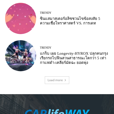
TRENDY
ซินแสมาสเตอร์อลิซชวนไขข้อสงสัย 5
ความเชื่อโหราศาสตร์ VS. การเดท
TRENDY
แกร็บ เผย Longevity-HYROX ปลุกคนกรุง
เรียกรถไปฟินสวนสาธารณะโตกว่า 5 เท่า
กาแฟดำ-เคลียร์มัตฉะ ยอดพุ่ง
Load more