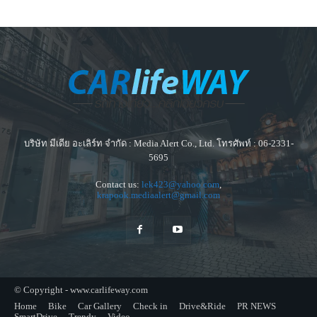
บริษัท มีเดีย อะเลิร์ท จำกัด : Media Alert Co., Ltd. โทรศัพท์ : 06-2331-
5695
Contact us:
lek423@yahoo.com
,
krapook.mediaalert@gmail.com
© Copyright - www.carlifeway.com
Home
Bike
Car Gallery
Check in
Drive&Ride
PR NEWS
SmartDrive
Trendy
Video