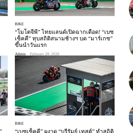
BIKE
“โมโตจีพี” ไทยแลนด์เปิดฉากเดือด! “เบซ
เซ็คคี” ทุบสถิติสนามช้างฯ บด “มาร์เกซ”
ขึ้นนำวันแรก
Admin
-
February 28, 2026
BIKE
”
“เบซเซ็คคี” ผงาด “บุรีรัมย์ เทสต์” ทำสถิติ