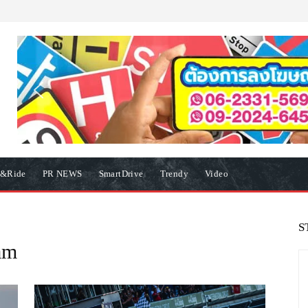
e&Ride
PR NEWS
SmartDrive
Trendy
Video
S
am