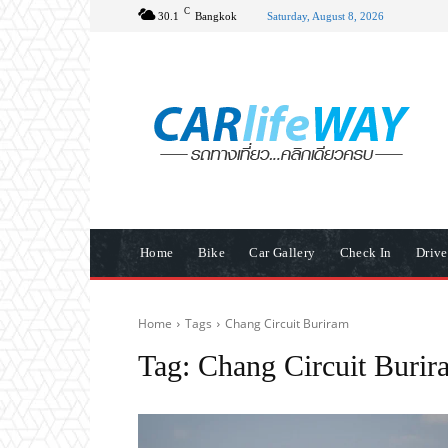
C
30.1
Bangkok
Saturday, August 8, 2026
Home
Bike
Car Gallery
Check In
Driv
Home
Tags
Chang Circuit Buriram
Tag:
Chang Circuit Burir