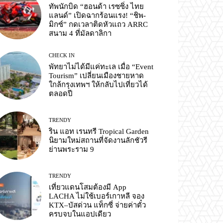
ทัพนักบิด “ฮอนด้า เรซซิ่ง ไทย
แลนด์” เปิดฉากร้อนแรง! “ชิพ-
มิกซ์” กดเวลาติดหัวแถว ARRC
สนาม 4 ที่มัลดาลิกา
CHECK IN
พัทยาไม่ได้มีแค่ทะเล เมื่อ “Event
Tourism” เปลี่ยนเมืองชายหาด
ใกล้กรุงเทพฯ ให้กลับไปเที่ยวได้
ตลอดปี
TRENDY
ริน แอท เรนทรี Tropical Garden
นิยามใหม่สถานที่จัดงานลักชัวรี
ย่านพระราม 9
TRENDY
เที่ยวแดนโสมต้องมี App
LACHA ไม่ใช้เบอร์เกาหลี จอง
KTX–บัสด่วน แท็กซี่ จ่ายค่าตั๋ว
ครบจบในแอปเดียว