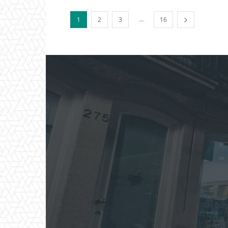
...
1
2
3
16