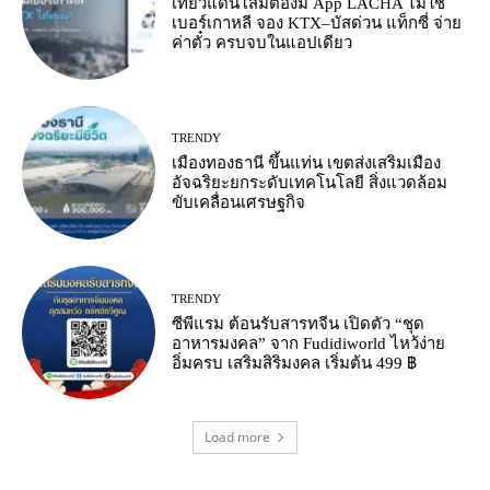
เที่ยวแดนโสมต้องมี App LACHA ไม่ใช้
เบอร์เกาหลี จอง KTX–บัสด่วน แท็กซี่ จ่าย
ค่าตั๋ว ครบจบในแอปเดียว
TRENDY
เมืองทองธานี ขึ้นแท่น เขตส่งเสริมเมือง
อัจฉริยะยกระดับเทคโนโลยี สิ่งแวดล้อม
ขับเคลื่อนเศรษฐกิจ
TRENDY
ซีพีแรม ต้อนรับสารทจีน เปิดตัว “ชุด
อาหารมงคล” จาก Fudidiworld ไหว้ง่าย
อิ่มครบ เสริมสิริมงคล เริ่มต้น 499 ฿
Load more