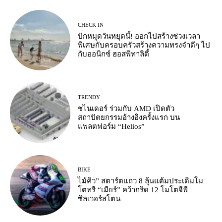
CHECK IN
ปักหมุดวันหยุดนี้! ออกไปสร้างช่วงเวลา
พิเศษกับครอบครัวสร้างความทรงจำดีๆ ไป
กับออนิกซ์ ฮอสพิทาลิตี้
TRENDY
ชไนเดอร์ ร่วมกับ AMD เปิดตัว
สถาปัตยกรรมอ้างอิงครั้งแรก บน
แพลตฟอร์ม “Helios”
BIKE
ไม้คิว” สตาร์ตแถว 8 ลุ้นแต้มประเดิมโม
โตทรี “เมียร์” คว้ากริด 12 โมโตจีพี
ซิลเวอร์สโตน