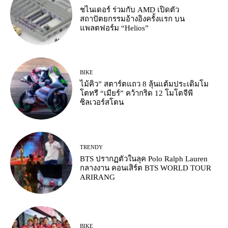
ชไนเดอร์ ร่วมกับ AMD เปิดตัว
สถาปัตยกรรมอ้างอิงครั้งแรก บน
แพลตฟอร์ม “Helios”
BIKE
ไม้คิว” สตาร์ตแถว 8 ลุ้นแต้มประเดิมโม
โตทรี “เมียร์” คว้ากริด 12 โมโตจีพี
ซิลเวอร์สโตน
TRENDY
BTS ปรากฏตัวในลุค Polo Ralph Lauren
กลางงาน คอนเสิร์ต BTS WORLD TOUR
ARIRANG
BIKE