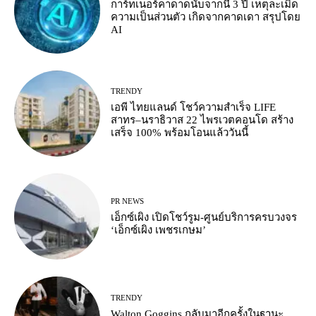
การ์ทเนอร์คาดาดนับจากนี้ 3 ปี เหตุละเมิด
ความเป็นส่วนตัว เกิดจากคาดเดา สรุปโดย
AI
TRENDY
เอพี ไทยแลนด์ โชว์ความสำเร็จ LIFE
สาทร–นราธิวาส 22 ไพรเวตคอนโด สร้าง
เสร็จ 100% พร้อมโอนแล้ววันนี้
PR NEWS
เอ็กซ์เผิง เปิดโชว์รูม-ศูนย์บริการครบวงจร
‘เอ็กซ์เผิง เพชรเกษม’
TRENDY
Walton Goggins กลับมาอีกครั้งในฐานะ