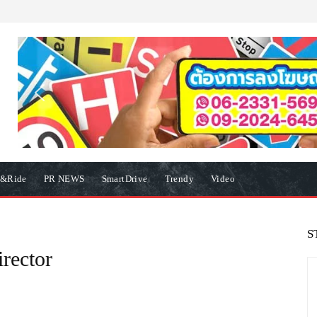
e&Ride
PR NEWS
SmartDrive
Trendy
Video
S
rector