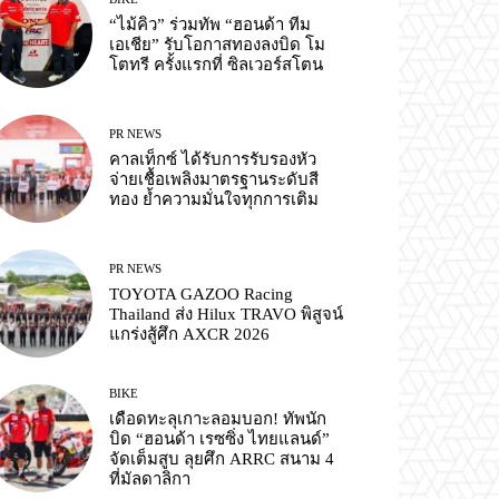
“ไม้คิว” ร่วมทัพ “ฮอนด้า ทีม
เอเชีย” รับโอกาสทองลงบิด โม
โตทรี ครั้งแรกที่ ซิลเวอร์สโตน
PR NEWS
คาลเท็กซ์ ได้รับการรับรองหัว
จ่ายเชื้อเพลิงมาตรฐานระดับสี
ทอง ย้ำความมั่นใจทุกการเติม
PR NEWS
TOYOTA GAZOO Racing
Thailand ส่ง Hilux TRAVO พิสูจน์
แกร่งสู้ศึก AXCR 2026
BIKE
เดือดทะลุเกาะลอมบอก! ทัพนัก
บิด “ฮอนด้า เรซซิ่ง ไทยแลนด์”
จัดเต็มสูบ ลุยศึก ARRC สนาม 4
ที่มัลดาลิกา