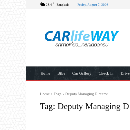
C
28.4
Bangkok
Friday, August 7, 2026
Home
Bike
Car Gallery
Check In
Driv
Home
Tags
Deputy Managing Director
Tag:
Deputy Managing Di