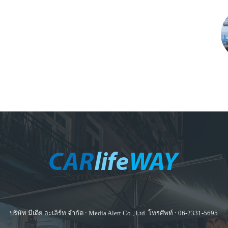
บริษัท มีเดีย อะเลิร์ท จำกัด : Media Alert Co., Ltd. โทรศัพท์ : 06-2331-5695