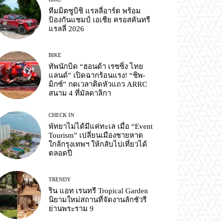
ทีมมิตซูบิชิ แรลลี่อาร์ต พร้อม
ป้องกันแชมป์ เอเชีย ครอสคันทรี
แรลลี่ 2026
BIKE
ทัพนักบิด “ฮอนด้า เรซซิ่ง ไทย
แลนด์” เปิดฉากร้อนแรง! “ชิพ-
มิกซ์” กดเวลาติดหัวแถว ARRC
สนาม 4 ที่มัลดาลิกา
CHECK IN
พัทยาไม่ได้มีแค่ทะเล เมื่อ “Event
Tourism” เปลี่ยนเมืองชายหาด
ใกล้กรุงเทพฯ ให้กลับไปเที่ยวได้
ตลอดปี
TRENDY
ริน แอท เรนทรี Tropical Garden
นิยามใหม่สถานที่จัดงานลักชัวรี
ย่านพระราม 9