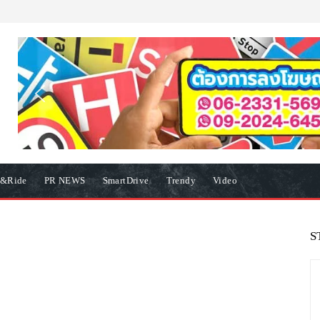
e&Ride
PR NEWS
SmartDrive
Trendy
Video
S