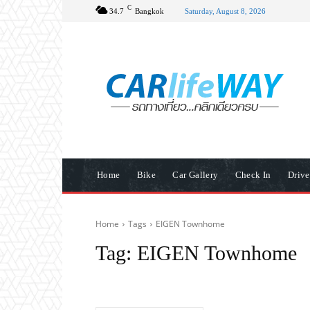
C
34.7
Bangkok
Saturday, August 8, 2026
Home
Bike
Car Gallery
Check In
Driv
Home
Tags
EIGEN Townhome
Tag:
EIGEN Townhome