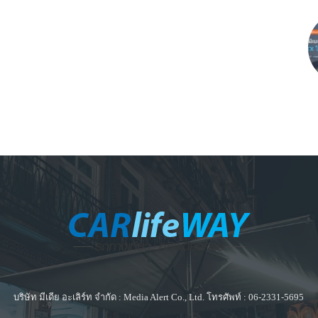
บริษัท มีเดีย อะเลิร์ท จำกัด : Media Alert Co., Ltd. โทรศัพท์ : 06-2331-5695