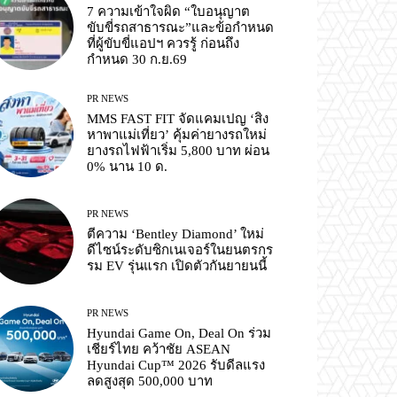
7 ความเข้าใจผิด “ใบอนุญาต
ขับขี่รถสาธารณะ”และข้อกำหนด
ที่ผู้ขับขี่แอปฯ ควรรู้ ก่อนถึง
กำหนด 30 ก.ย.69
PR NEWS
MMS FAST FIT จัดแคมเปญ ‘สิง
หาพาแม่เที่ยว’ คุ้มค่ายางรถใหม่
ยางรถไฟฟ้าเริ่ม 5,800 บาท ผ่อน
0% นาน 10 ด.
PR NEWS
ตีความ ‘Bentley Diamond’ ใหม่
ดีไซน์ระดับซิกเนเจอร์ในยนตรกร
รม EV รุ่นแรก เปิดตัวกันยายนนี้
PR NEWS
Hyundai Game On, Deal On ร่วม
เชียร์ไทย คว้าชัย ASEAN
Hyundai Cup™ 2026 รับดีลแรง
ลดสูงสุด 500,000 บาท