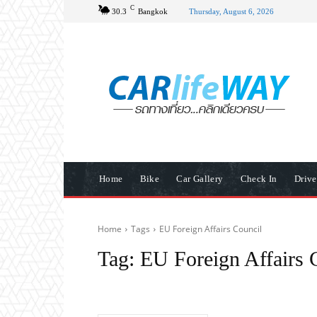
C
30.3
Bangkok
Thursday, August 6, 2026
Home
Bike
Car Gallery
Check In
Driv
Home
Tags
EU Foreign Affairs Council
Tag:
EU Foreign Affairs 