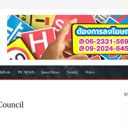
e&Ride
PR NEWS
SmartDrive
Trendy
Video
S
Council