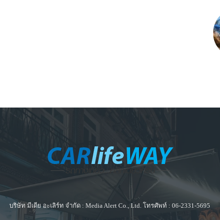
บริษัท มีเดีย อะเลิร์ท จำกัด : Media Alert Co., Ltd. โทรศัพท์ : 06-2331-5695