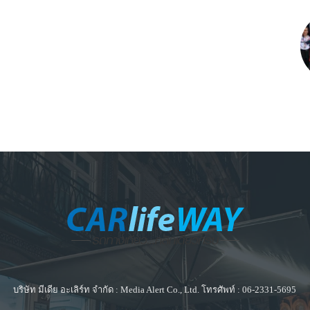
บริษัท มีเดีย อะเลิร์ท จำกัด : Media Alert Co., Ltd. โทรศัพท์ : 06-2331-5695