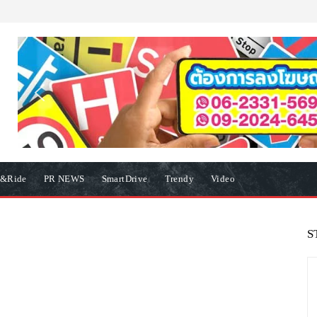
e&Ride
PR NEWS
SmartDrive
Trendy
Video
S