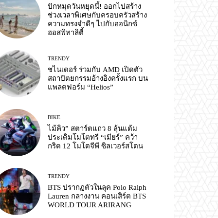
ปักหมุดวันหยุดนี้! ออกไปสร้าง
ช่วงเวลาพิเศษกับครอบครัวสร้าง
ความทรงจำดีๆ ไปกับออนิกซ์
ฮอสพิทาลิตี้
TRENDY
ชไนเดอร์ ร่วมกับ AMD เปิดตัว
สถาปัตยกรรมอ้างอิงครั้งแรก บน
แพลตฟอร์ม “Helios”
BIKE
ไม้คิว” สตาร์ตแถว 8 ลุ้นแต้ม
ประเดิมโมโตทรี “เมียร์” คว้า
กริด 12 โมโตจีพี ซิลเวอร์สโตน
TRENDY
BTS ปรากฏตัวในลุค Polo Ralph
Lauren กลางงาน คอนเสิร์ต BTS
WORLD TOUR ARIRANG