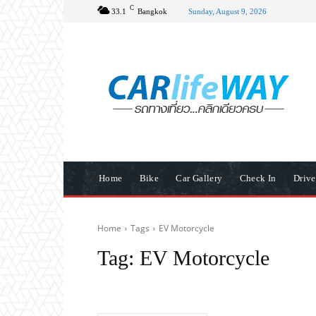
C
33.1
Bangkok
Sunday, August 9, 2026
Home
Bike
Car Gallery
Check In
Driv
Home
Tags
EV Motorcycle
Tag:
EV Motorcycle