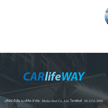
บริษัท มีเดีย อะเลิร์ท จำกัด : Media Alert Co., Ltd. โทรศัพท์ : 06-2331-5695