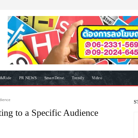
e&Ride
PR NEWS
SmartDrive
Trendy
Video
udience
S
ing to a Specific Audience