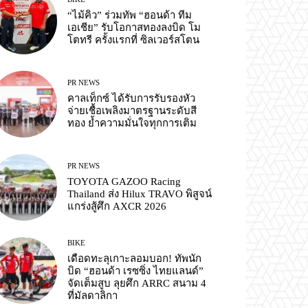
“ไม้คิว” ร่วมทัพ “ฮอนด้า ทีม
เอเชีย” รับโอกาสทองลงบิด โม
โตทรี ครั้งแรกที่ ซิลเวอร์สโตน
PR NEWS
คาลเท็กซ์ ได้รับการรับรองหัว
จ่ายเชื้อเพลิงมาตรฐานระดับสี
ทอง ย้ำความมั่นใจทุกการเติม
PR NEWS
TOYOTA GAZOO Racing
Thailand ส่ง Hilux TRAVO พิสูจน์
แกร่งสู้ศึก AXCR 2026
BIKE
เดือดทะลุเกาะลอมบอก! ทัพนัก
บิด “ฮอนด้า เรซซิ่ง ไทยแลนด์”
จัดเต็มสูบ ลุยศึก ARRC สนาม 4
ที่มัลดาลิกา