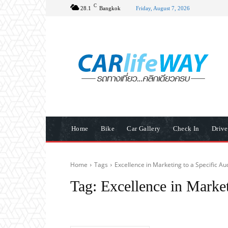
C
28.1
Bangkok
Friday, August 7, 2026
Home
Bike
Car Gallery
Check In
Driv
Home
Tags
Excellence in Marketing to a Specific A
Tag:
Excellence in Market