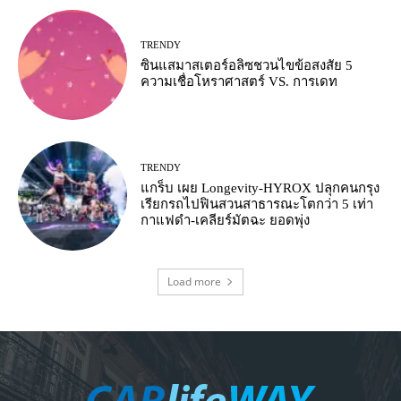
TRENDY
ซินแสมาสเตอร์อลิซชวนไขข้อสงสัย 5
ความเชื่อโหราศาสตร์ VS. การเดท
TRENDY
แกร็บ เผย Longevity-HYROX ปลุกคนกรุง
เรียกรถไปฟินสวนสาธารณะโตกว่า 5 เท่า
กาแฟดำ-เคลียร์มัตฉะ ยอดพุ่ง
Load more