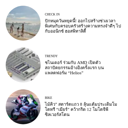
CHECK IN
ปักหมุดวันหยุดนี้! ออกไปสร้างช่วงเวลา
พิเศษกับครอบครัวสร้างความทรงจำดีๆ ไป
กับออนิกซ์ ฮอสพิทาลิตี้
TRENDY
ชไนเดอร์ ร่วมกับ AMD เปิดตัว
สถาปัตยกรรมอ้างอิงครั้งแรก บน
แพลตฟอร์ม “Helios”
BIKE
ไม้คิว” สตาร์ตแถว 8 ลุ้นแต้มประเดิมโม
โตทรี “เมียร์” คว้ากริด 12 โมโตจีพี
ซิลเวอร์สโตน