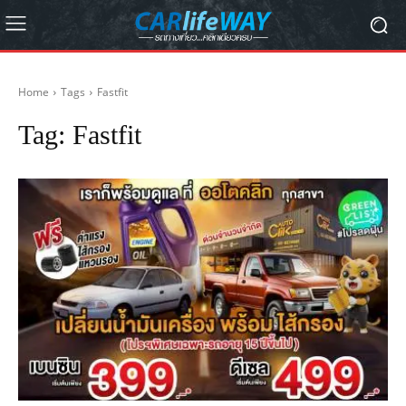
Home
Tags
Fastfit
Tag:
Fastfit