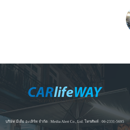
บริษัท มีเดีย อะเลิร์ท จำกัด : Media Alert Co., Ltd. โทรศัพท์ : 06-2331-5695