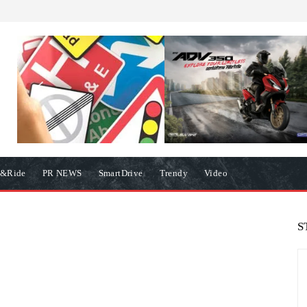
e&Ride
PR NEWS
SmartDrive
Trendy
Video
S