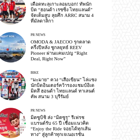
เดือดทะลุเกาะลอมบอก! ทัพนัก
บิด “ฮอนด้า เรซซิ่ง ไทยแลนด์”
จัดเต็มสูบ ลุยศึก ARRC สนาม 4
ที่มัลดาลิกา
PR NEWS
OMODA & JAECOO รุกตลาด
ครึ่งปีหลัง ชูกลยุทธ์ REEV
Pioneer ผ่านแคมเปญ “Right
Deal, Right Now”
BIKE
“มะมาย” ควง “เสือเขียน” ไล่แซง
นักบิดอินเตอร์คว้ารองแชมป์อิเด
มิตสึ ฮอนด้า ไทยแลนด์ ทาเลนต์
คัพ สนาม 3 บุรีรัมย์
PR NEWS
มิตซูบิชิ ส่ง “มิตซูรุ” รีเฟรช
แบรนด์รับ 65 ปี เชื่อมแนวคิด
“Enjoy the Ride จอยได้ทุกเส้น
ทาง” สู่ลูกค้าทุกเจเนอเรชัน