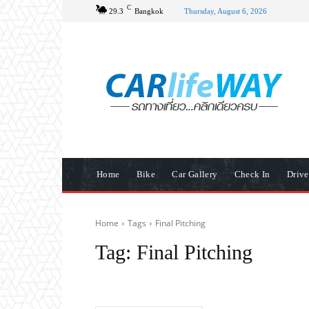
C
29.3
Bangkok
Thursday, August 6, 2026
Home
Bike
Car Gallery
Check In
Driv
Home
Tags
Final Pitching
Tag:
Final Pitching