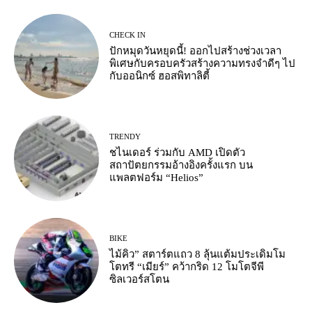
CHECK IN
ปักหมุดวันหยุดนี้! ออกไปสร้างช่วงเวลา
พิเศษกับครอบครัวสร้างความทรงจำดีๆ ไป
กับออนิกซ์ ฮอสพิทาลิตี้
TRENDY
ชไนเดอร์ ร่วมกับ AMD เปิดตัว
สถาปัตยกรรมอ้างอิงครั้งแรก บน
แพลตฟอร์ม “Helios”
BIKE
ไม้คิว” สตาร์ตแถว 8 ลุ้นแต้มประเดิมโม
โตทรี “เมียร์” คว้ากริด 12 โมโตจีพี
ซิลเวอร์สโตน