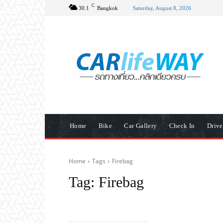
C
30.1
Bangkok
Saturday, August 8, 2026
Home
Bike
Car Gallery
Check In
Driv
Home
Tags
Firebag
Tag:
Firebag