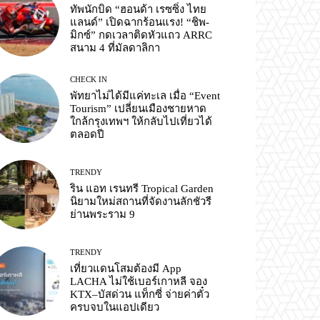
ทัพนักบิด “ฮอนด้า เรซซิ่ง ไทย
แลนด์” เปิดฉากร้อนแรง! “ชิพ-
มิกซ์” กดเวลาติดหัวแถว ARRC
สนาม 4 ที่มัลดาลิกา
CHECK IN
พัทยาไม่ได้มีแค่ทะเล เมื่อ “Event
Tourism” เปลี่ยนเมืองชายหาด
ใกล้กรุงเทพฯ ให้กลับไปเที่ยวได้
ตลอดปี
TRENDY
ริน แอท เรนทรี Tropical Garden
นิยามใหม่สถานที่จัดงานลักชัวรี
ย่านพระราม 9
TRENDY
เที่ยวแดนโสมต้องมี App
LACHA ไม่ใช้เบอร์เกาหลี จอง
KTX–บัสด่วน แท็กซี่ จ่ายค่าตั๋ว
ครบจบในแอปเดียว