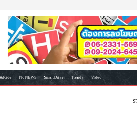
e&Ride
PR NEWS
SmartDrive
Trendy
Video
S