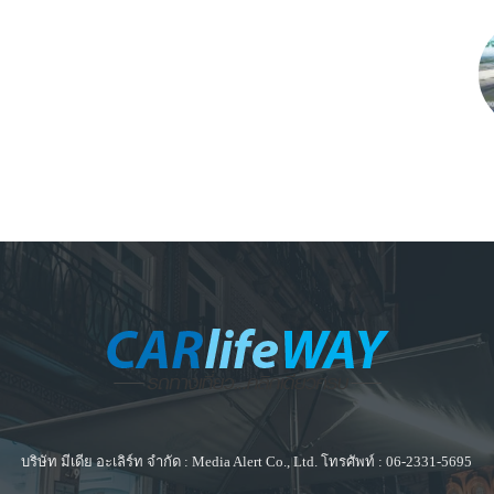
บริษัท มีเดีย อะเลิร์ท จำกัด : Media Alert Co., Ltd. โทรศัพท์ : 06-2331-5695