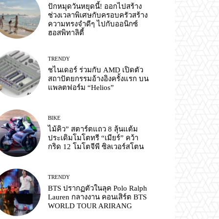
ปักหมุดวันหยุดนี้! ออกไปสร้าง
ช่วงเวลาพิเศษกับครอบครัวสร้าง
ความทรงจำดีๆ ไปกับออนิกซ์
ฮอสพิทาลิตี้
TRENDY
ชไนเดอร์ ร่วมกับ AMD เปิดตัว
สถาปัตยกรรมอ้างอิงครั้งแรก บน
แพลตฟอร์ม “Helios”
BIKE
ไม้คิว” สตาร์ตแถว 8 ลุ้นแต้ม
ประเดิมโมโตทรี “เมียร์” คว้า
กริด 12 โมโตจีพี ซิลเวอร์สโตน
TRENDY
BTS ปรากฏตัวในลุค Polo Ralph
Lauren กลางงาน คอนเสิร์ต BTS
WORLD TOUR ARIRANG