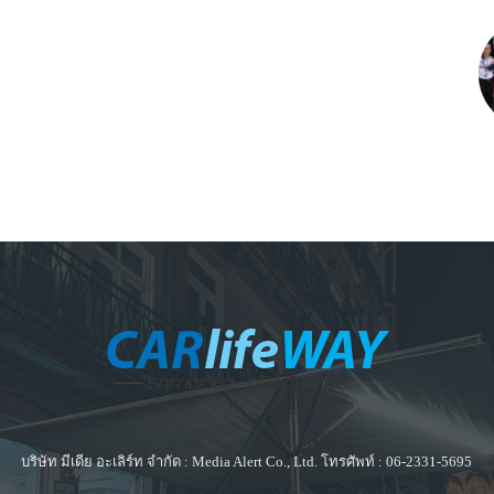
บริษัท มีเดีย อะเลิร์ท จำกัด : Media Alert Co., Ltd. โทรศัพท์ : 06-2331-5695