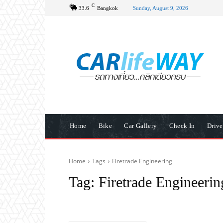
C
33.6
Bangkok
Sunday, August 9, 2026
Home
Bike
Car Gallery
Check In
Driv
Home
Tags
Firetrade Engineering
Tag:
Firetrade Engineerin