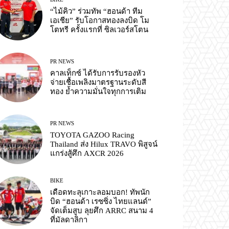
“ไม้คิว” ร่วมทัพ “ฮอนด้า ทีม
เอเชีย” รับโอกาสทองลงบิด โม
โตทรี ครั้งแรกที่ ซิลเวอร์สโตน
PR NEWS
คาลเท็กซ์ ได้รับการรับรองหัว
จ่ายเชื้อเพลิงมาตรฐานระดับสี
ทอง ย้ำความมั่นใจทุกการเติม
PR NEWS
TOYOTA GAZOO Racing
Thailand ส่ง Hilux TRAVO พิสูจน์
แกร่งสู้ศึก AXCR 2026
BIKE
เดือดทะลุเกาะลอมบอก! ทัพนัก
บิด “ฮอนด้า เรซซิ่ง ไทยแลนด์”
จัดเต็มสูบ ลุยศึก ARRC สนาม 4
ที่มัลดาลิกา