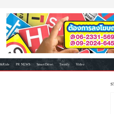
e&Ride
PR NEWS
SmartDrive
Trendy
Video
S