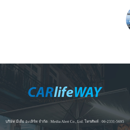
บริษัท มีเดีย อะเลิร์ท จำกัด : Media Alert Co., Ltd. โทรศัพท์ : 06-2331-5695