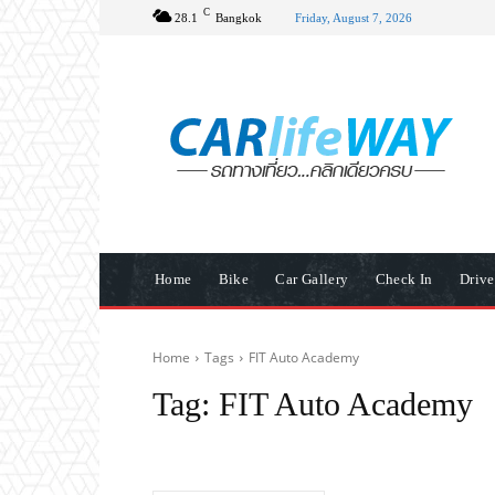
C
28.1
Bangkok
Friday, August 7, 2026
Home
Bike
Car Gallery
Check In
Driv
Home
Tags
FIT Auto Academy
Tag:
FIT Auto Academy