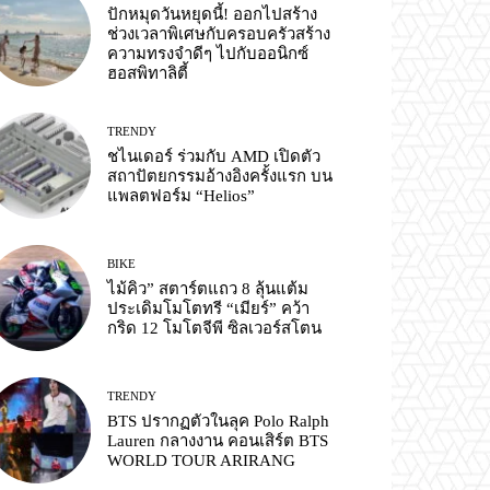
ปักหมุดวันหยุดนี้! ออกไปสร้าง
ช่วงเวลาพิเศษกับครอบครัวสร้าง
ความทรงจำดีๆ ไปกับออนิกซ์
ฮอสพิทาลิตี้
TRENDY
ชไนเดอร์ ร่วมกับ AMD เปิดตัว
สถาปัตยกรรมอ้างอิงครั้งแรก บน
แพลตฟอร์ม “Helios”
BIKE
ไม้คิว” สตาร์ตแถว 8 ลุ้นแต้ม
ประเดิมโมโตทรี “เมียร์” คว้า
กริด 12 โมโตจีพี ซิลเวอร์สโตน
TRENDY
BTS ปรากฏตัวในลุค Polo Ralph
Lauren กลางงาน คอนเสิร์ต BTS
WORLD TOUR ARIRANG