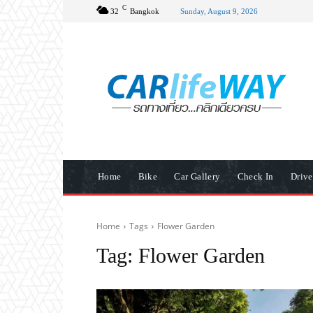
C
32
Bangkok
Sunday, August 9, 2026
Home
Bike
Car Gallery
Check In
Driv
Home
Tags
Flower Garden
Tag:
Flower Garden