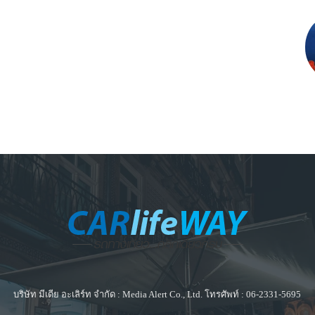
บริษัท มีเดีย อะเลิร์ท จำกัด : Media Alert Co., Ltd. โทรศัพท์ : 06-2331-5695