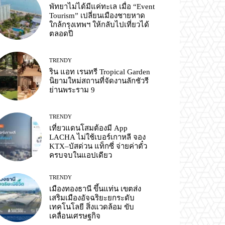
พัทยาไม่ได้มีแค่ทะเล เมื่อ “Event
Tourism” เปลี่ยนเมืองชายหาด
ใกล้กรุงเทพฯ ให้กลับไปเที่ยวได้
ตลอดปี
TRENDY
ริน แอท เรนทรี Tropical Garden
นิยามใหม่สถานที่จัดงานลักชัวรี
ย่านพระราม 9
TRENDY
เที่ยวแดนโสมต้องมี App
LACHA ไม่ใช้เบอร์เกาหลี จอง
KTX–บัสด่วน แท็กซี่ จ่ายค่าตั๋ว
ครบจบในแอปเดียว
TRENDY
เมืองทองธานี ขึ้นแท่น เขตส่ง
เสริมเมืองอัจฉริยะยกระดับ
เทคโนโลยี สิ่งแวดล้อม ขับ
เคลื่อนเศรษฐกิจ