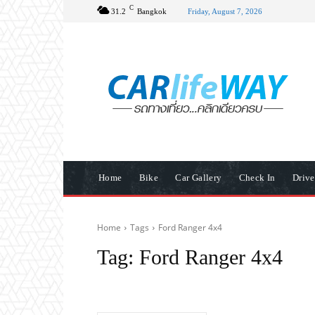
C
31.2
Bangkok
Friday, August 7, 2026
Home
Bike
Car Gallery
Check In
Driv
Home
Tags
Ford Ranger 4x4
Tag:
Ford Ranger 4x4