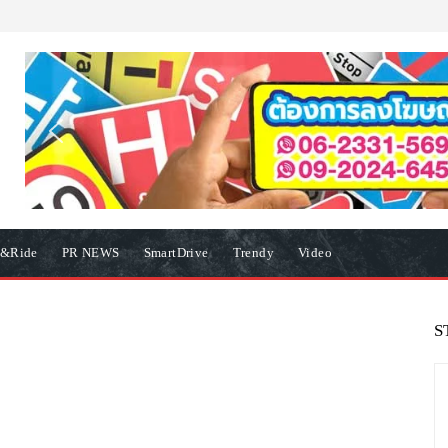
e&Ride
PR NEWS
SmartDrive
Trendy
Video
S