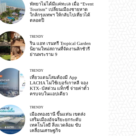
พัทยาไม่ได้มีแค่ทะเล เมื่อ “Event
Tourism” เปลี่ยนเมืองชายหาด
ใกล้กรุงเทพฯ ให้กลับไปเที่ยวได้
ตลอดปี
TRENDY
ริน แอท เรนทรี Tropical Garden
นิยามใหม่สถานที่จัดงานลักชัวรี
ย่านพระราม 9
TRENDY
เที่ยวแดนโสมต้องมี App
LACHA ไม่ใช้เบอร์เกาหลี จอง
KTX–บัสด่วน แท็กซี่ จ่ายค่าตั๋ว
ครบจบในแอปเดียว
TRENDY
เมืองทองธานี ขึ้นแท่น เขตส่ง
เสริมเมืองอัจฉริยะยกระดับ
เทคโนโลยี สิ่งแวดล้อม ขับ
เคลื่อนเศรษฐกิจ