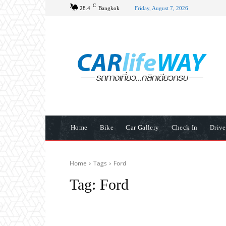
C
28.4
Bangkok
Friday, August 7, 2026
Home
Bike
Car Gallery
Check In
Driv
Home
Tags
Ford
Tag:
Ford