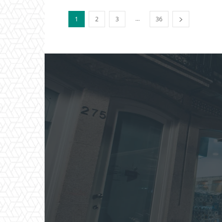
...
1
2
3
36