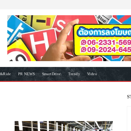
e&Ride
PR NEWS
SmartDrive
Trendy
Video
S