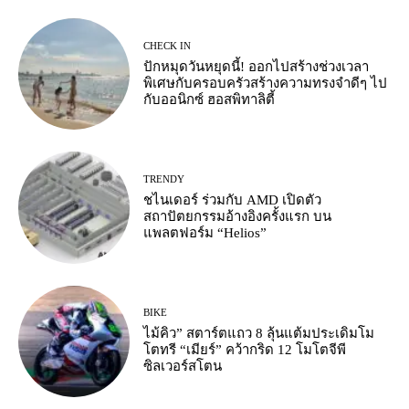
CHECK IN
ปักหมุดวันหยุดนี้! ออกไปสร้างช่วงเวลา
พิเศษกับครอบครัวสร้างความทรงจำดีๆ ไป
กับออนิกซ์ ฮอสพิทาลิตี้
TRENDY
ชไนเดอร์ ร่วมกับ AMD เปิดตัว
สถาปัตยกรรมอ้างอิงครั้งแรก บน
แพลตฟอร์ม “Helios”
BIKE
ไม้คิว” สตาร์ตแถว 8 ลุ้นแต้มประเดิมโม
โตทรี “เมียร์” คว้ากริด 12 โมโตจีพี
ซิลเวอร์สโตน