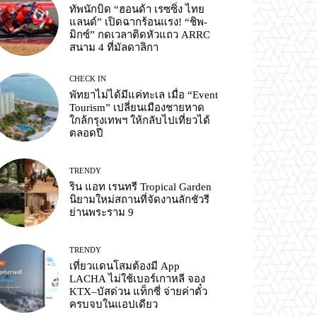
ทัพนักบิด “ฮอนด้า เรซซิ่ง ไทย
แลนด์” เปิดฉากร้อนแรง! “ชิพ-
มิกซ์” กดเวลาติดหัวแถว ARRC
สนาม 4 ที่มัลดาลิกา
CHECK IN
พัทยาไม่ได้มีแค่ทะเล เมื่อ “Event
Tourism” เปลี่ยนเมืองชายหาด
ใกล้กรุงเทพฯ ให้กลับไปเที่ยวได้
ตลอดปี
TRENDY
ริน แอท เรนทรี Tropical Garden
นิยามใหม่สถานที่จัดงานลักชัวรี
ย่านพระราม 9
TRENDY
เที่ยวแดนโสมต้องมี App
LACHA ไม่ใช้เบอร์เกาหลี จอง
KTX–บัสด่วน แท็กซี่ จ่ายค่าตั๋ว
ครบจบในแอปเดียว