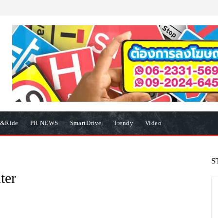
e&Ride
PR NEWS
SmartDrive
Trendy
Video
S
ter