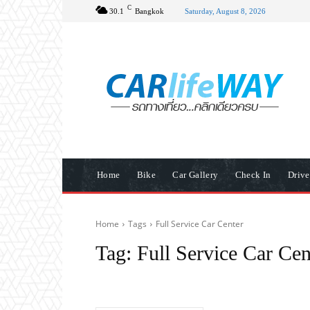
C
30.1
Bangkok
Saturday, August 8, 2026
Home
Bike
Car Gallery
Check In
Driv
Home
Tags
Full Service Car Center
Tag:
Full Service Car Cen