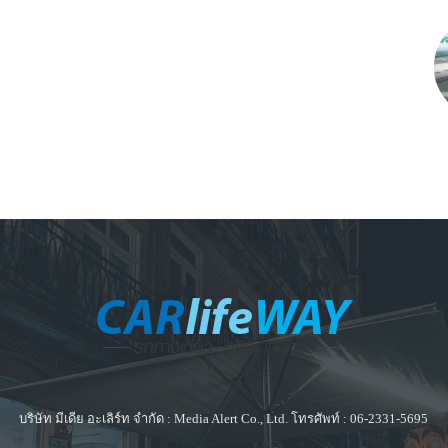
บริษัท มีเดีย อะเลิร์ท จำกัด : Media Alert Co., Ltd. โทรศัพท์ : 06-2331-5695