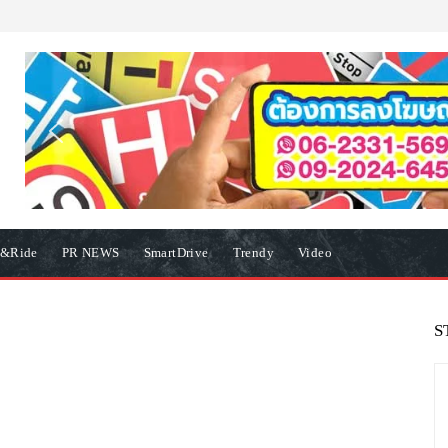
e&Ride
PR NEWS
SmartDrive
Trendy
Video
S