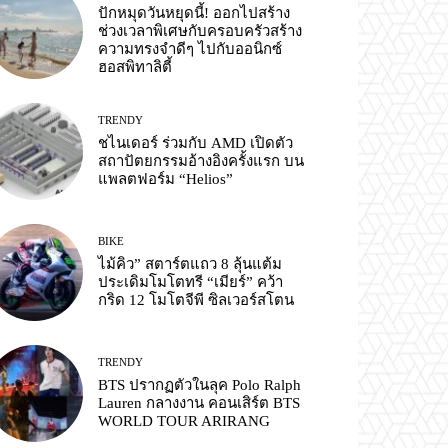
ปักหมุดวันหยุดนี้! ออกไปสร้าง
ช่วงเวลาพิเศษกับครอบครัวสร้าง
ความทรงจำดีๆ ไปกับออนิกซ์
ฮอสพิทาลิตี้
TRENDY
ชไนเดอร์ ร่วมกับ AMD เปิดตัว
สถาปัตยกรรมอ้างอิงครั้งแรก บน
แพลตฟอร์ม “Helios”
BIKE
ไม้คิว” สตาร์ตแถว 8 ลุ้นแต้ม
ประเดิมโมโตทรี “เมียร์” คว้า
กริด 12 โมโตจีพี ซิลเวอร์สโตน
TRENDY
BTS ปรากฏตัวในลุค Polo Ralph
Lauren กลางงาน คอนเสิร์ต BTS
WORLD TOUR ARIRANG