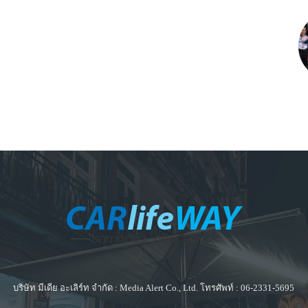
บริษัท มีเดีย อะเลิร์ท จำกัด : Media Alert Co., Ltd. โทรศัพท์ : 06-2331-5695