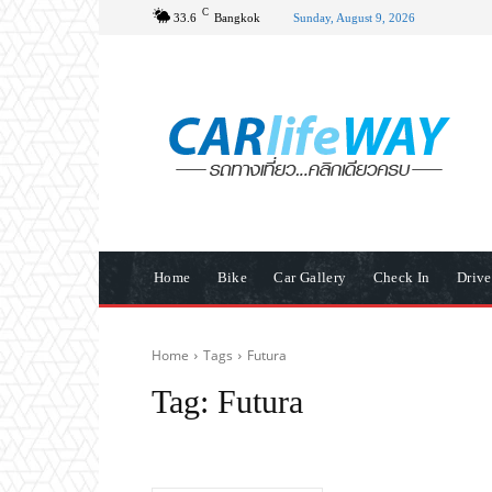
C
33.6
Bangkok
Sunday, August 9, 2026
Home
Bike
Car Gallery
Check In
Driv
Home
Tags
Futura
Tag:
Futura