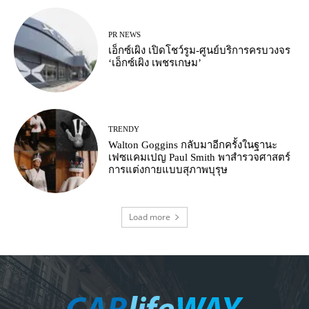
PR NEWS
เอ็กซ์เผิง เปิดโชว์รูม-ศูนย์บริการครบวงจร
‘เอ็กซ์เผิง เพชรเกษม’
TRENDY
Walton Goggins กลับมาอีกครั้งในฐานะ
เฟซแคมเปญ Paul Smith พาสำรวจศาสตร์
การแต่งกายแบบสุภาพบุรุษ
Load more