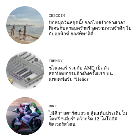
CHECK IN
ปักหมุดวันหยุดนี้! ออกไปสร้างช่วงเวลา
พิเศษกับครอบครัวสร้างความทรงจำดีๆ ไป
กับออนิกซ์ ฮอสพิทาลิตี้
TRENDY
ชไนเดอร์ ร่วมกับ AMD เปิดตัว
สถาปัตยกรรมอ้างอิงครั้งแรก บน
แพลตฟอร์ม “Helios”
BIKE
ไม้คิว” สตาร์ตแถว 8 ลุ้นแต้มประเดิมโม
โตทรี “เมียร์” คว้ากริด 12 โมโตจีพี
ซิลเวอร์สโตน