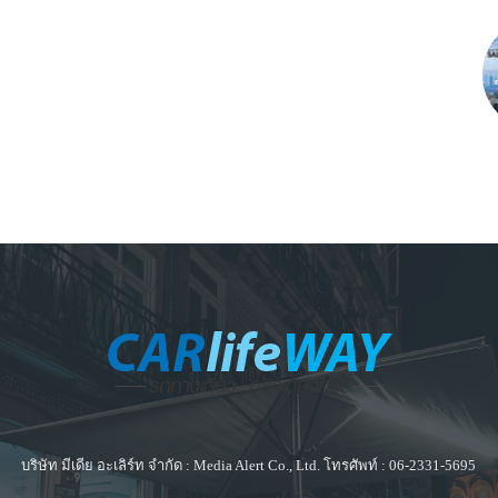
บริษัท มีเดีย อะเลิร์ท จำกัด : Media Alert Co., Ltd. โทรศัพท์ : 06-2331-5695