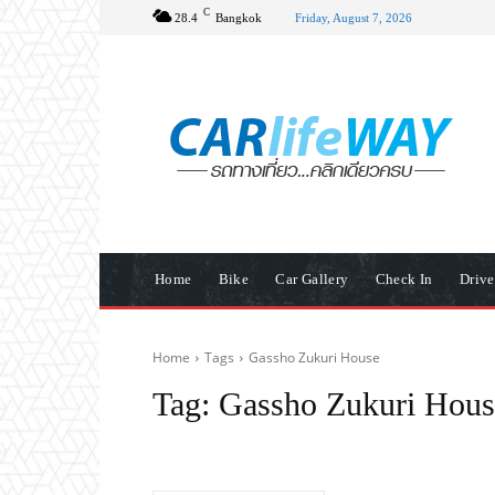
C
28.4
Bangkok
Friday, August 7, 2026
Home
Bike
Car Gallery
Check In
Driv
Home
Tags
Gassho Zukuri House
Tag:
Gassho Zukuri Hous