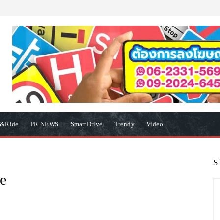
e&Ride
PR NEWS
SmartDrive
Trendy
Video
S
e