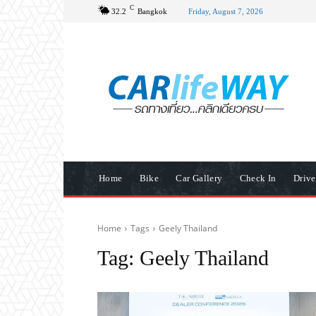
C
32.2
Bangkok
Friday, August 7, 2026
Home
Bike
Car Gallery
Check In
Driv
Home
Tags
Geely Thailand
Tag:
Geely Thailand