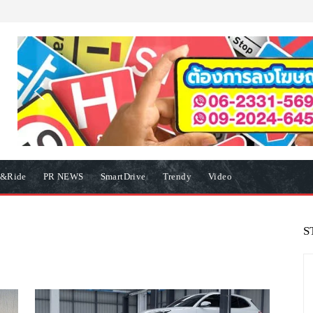
e&Ride
PR NEWS
SmartDrive
Trendy
Video
S