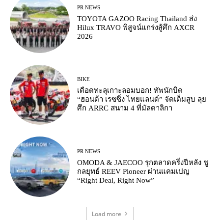
PR NEWS
TOYOTA GAZOO Racing Thailand ส่ง
Hilux TRAVO พิสูจน์แกร่งสู้ศึก AXCR
2026
BIKE
เดือดทะลุเกาะลอมบอก! ทัพนักบิด
“ฮอนด้า เรซซิ่ง ไทยแลนด์” จัดเต็มสูบ ลุย
ศึก ARRC สนาม 4 ที่มัลดาลิกา
PR NEWS
OMODA & JAECOO รุกตลาดครึ่งปีหลัง ชู
กลยุทธ์ REEV Pioneer ผ่านแคมเปญ
“Right Deal, Right Now”
Load more