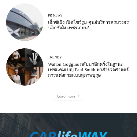
PR NEWS
เอ็กซ์เผิง เปิดโชว์รูม-ศูนย์บริการครบวงจร
‘เอ็กซ์เผิง เพชรเกษม’
TRENDY
Walton Goggins กลับมาอีกครั้งในฐานะ
เฟซแคมเปญ Paul Smith พาสำรวจศาสตร์
การแต่งกายแบบสุภาพบุรุษ
Load more