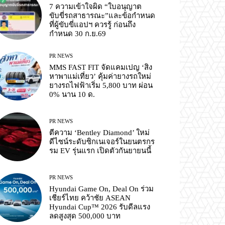
7 ความเข้าใจผิด “ใบอนุญาต
ขับขี่รถสาธารณะ”และข้อกำหนด
ที่ผู้ขับขี่แอปฯ ควรรู้ ก่อนถึง
กำหนด 30 ก.ย.69
PR NEWS
MMS FAST FIT จัดแคมเปญ ‘สิง
หาพาแม่เที่ยว’ คุ้มค่ายางรถใหม่
ยางรถไฟฟ้าเริ่ม 5,800 บาท ผ่อน
0% นาน 10 ด.
PR NEWS
ตีความ ‘Bentley Diamond’ ใหม่
ดีไซน์ระดับซิกเนเจอร์ในยนตรกร
รม EV รุ่นแรก เปิดตัวกันยายนนี้
PR NEWS
Hyundai Game On, Deal On ร่วม
เชียร์ไทย คว้าชัย ASEAN
Hyundai Cup™ 2026 รับดีลแรง
ลดสูงสุด 500,000 บาท