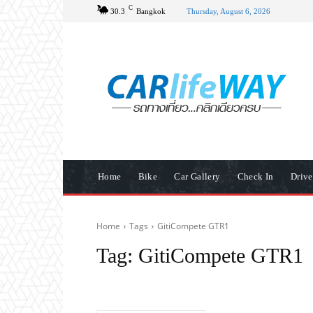
C
30.3
Bangkok
Thursday, August 6, 2026
Home
Bike
Car Gallery
Check In
Driv
Home
Tags
GitiCompete GTR1
Tag:
GitiCompete GTR1