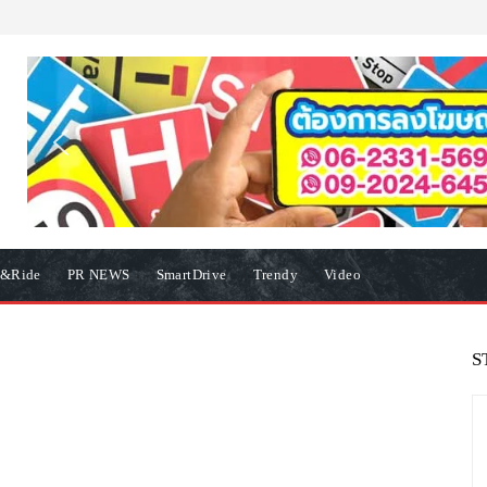
e&Ride
PR NEWS
SmartDrive
Trendy
Video
S