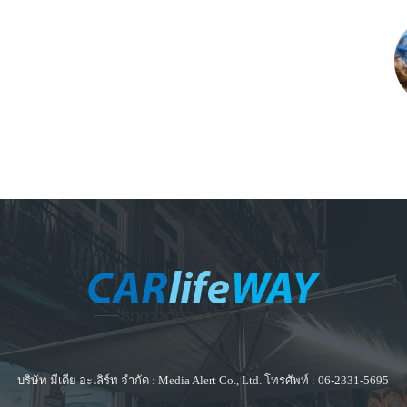
บริษัท มีเดีย อะเลิร์ท จำกัด : Media Alert Co., Ltd. โทรศัพท์ : 06-2331-5695